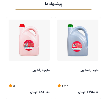
پیشنهاد ما
مایع لباسشویی
مایع ظرفشویی
م
5
4.33
735,000
تومان
685,000
تومان
0