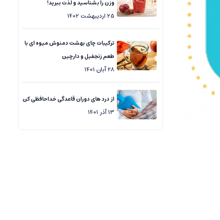
وزن را بشناسید و لذت ببرید!
25
اردیبهشت
1402
ترکیبات چای بهشت دمنوش میوه ای با
طعم زنجفیل و دارچین
28
آبان
1401
از درد های دوران قاعدگی خداحافظی کن
13
آذر
1401