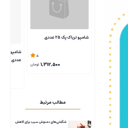
شامپو کتیرا و سبوس پک 25
شامپو تریاک پک 25 عددی
5
5
عددی
1,312,500
1,312,500
تومان
تومان
مطالب مرتبط
شگفتی‌های دمنوش سیب برای کاهش