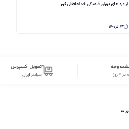
از درد های دوران قاعدگی خداحافظی کن
سفا
13
آذر
1401
2
گشت وجه
تحویل اکسپرس
۷ روز
سراسر ایران
ررات