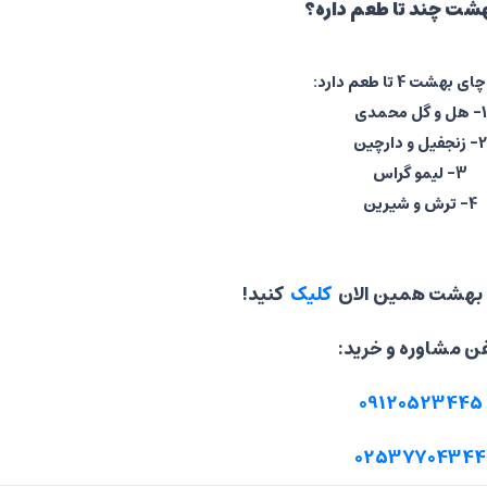
شت چند تا طعم داره؟
چای بهشت 4 تا طعم دارد:
1- هل و گل محمدی
2- زنجفیل و دارچین
3- لیمو گراس
4- ترش و شیرین
ی بهشت همین الان
کلیک
کنید!
فن مشاوره و خرید:
09120523445
02537704344