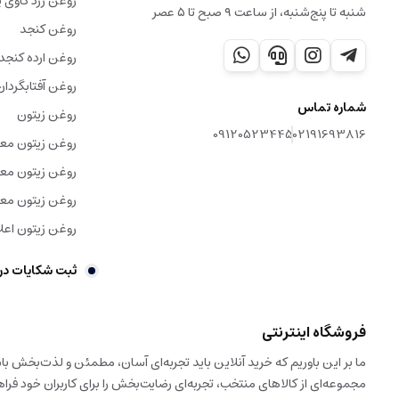
روغن زرد گاوی ی
شنبه تا پنج‌شنبه، از ساعت ۹ صبح تا ۵ عصر
روغن کنجد
روغن ارده کنجد
روغن آفتابگردان
شماره تماس
روغن زیتون
09120523445
02191693816
روغن زیتون مع
روغن زیتون معم
روغن زیتون معم
روغن زیتون اعلا
ثبت شکایات در
فروشگاه اینترنتی
ما بر این باوریم که خرید آنلاین باید تجربه‌ای آسان، مطمئن و لذت‌بخش 
مجموعه‌ای از کالاهای منتخب، تجربه‌ای رضایت‌بخش را برای کاربران خود فراه