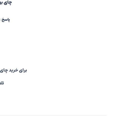
چای به
پاسخ
: 
برای خرید چا
تل