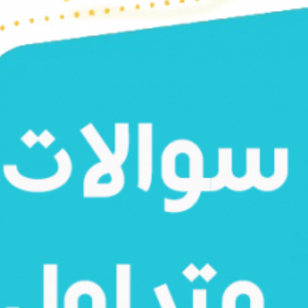
شامپو آبکشی پک 25 عددی
عددی
5
1,312,500
تومان
4
685,0
تومان