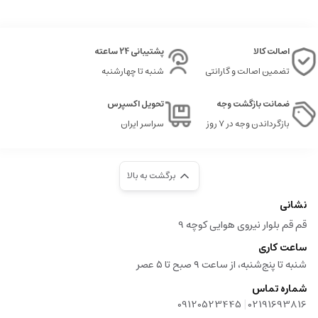
اصالت کالا
پشتیبانی 24 ساعته
تضمین اصالت و گارانتی
شنبه تا چهارشنبه
ضمانت بازگشت وجه
تحویل اکسپرس
بازگرداندن وجه در ۷ روز
سراسر ایران
برگشت به بالا
نشانی
قم قم بلوار نیروی هوایی کوچه 9
ساعت کاری
شنبه تا پنج‌شنبه، از ساعت ۹ صبح تا ۵ عصر
شماره تماس
|
09120523445
02191693816