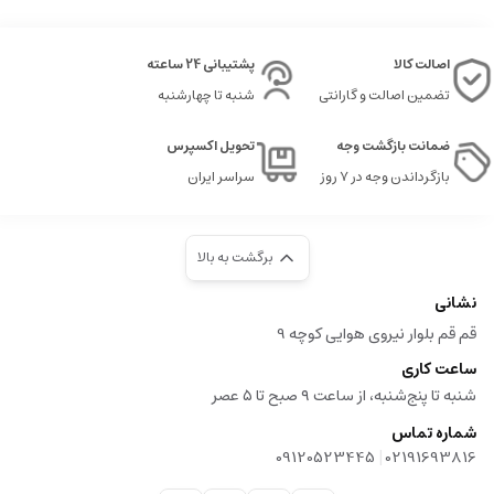
اصالت کالا
پشتیبانی 24 ساعته
تضمین اصالت و گارانتی
شنبه تا چهارشنبه
ضمانت بازگشت وجه
تحویل اکسپرس
بازگرداندن وجه در ۷ روز
سراسر ایران
برگشت به بالا
نشانی
قم قم بلوار نیروی هوایی کوچه 9
ساعت کاری
شنبه تا پنج‌شنبه، از ساعت ۹ صبح تا ۵ عصر
شماره تماس
|
09120523445
02191693816