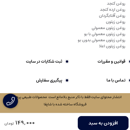
روغن کنجد
روغن ارده کنجد
روغن آفتابگردان
روغن زیتون
روغن زیتون معمولی
روغن زیتون معمولی با بو
روغن زیتون معمولی بدون بو
روغن زیتون اعلا
قوانین و مقررات
ثبت شکایات در سایت
تماس با ما
پیگیری سفارش
انتشار محتوای سایت فقط با ذکر منبع بلامانع است. محصولات طبیعی پرهیزکار
فروشگاه ساخته شده با شاپفا
149,000
افزودن به سبد
تومان