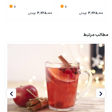
5
5
3,425,000
تومان
3,425,000
تومان
0
مطالب مرتبط