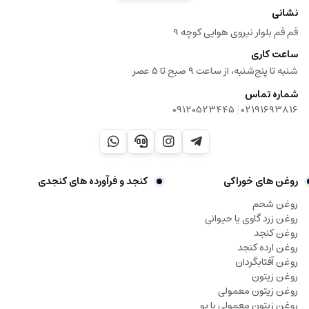
نشانی
قم قم بلوار نیروی هوایی کوچه 9
ساعت کاری
شنبه تا پنج‌شنبه، از ساعت ۹ صبح تا ۵ عصر
شماره تماس
|
09120523445
02191693816
روغن های خوراکی
کنجد و فرآورده های کنجدی
روغن شحم
روغن زرد گاوی یا حیوانی
روغن کنجد
روغن ارده کنجد
روغن آفتابگردان
روغن زیتون
روغن زیتون معمولی
روغن زیتون معمولی با بو