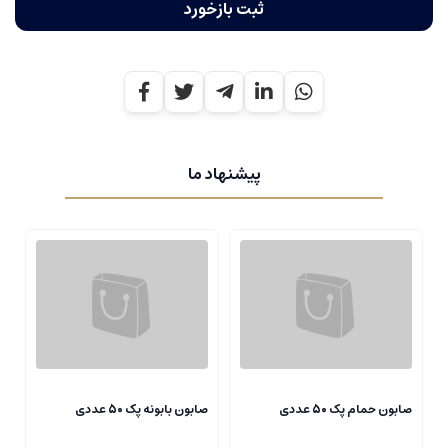
ثبت بازخورد
پیشنهاد ما
صابون حمام پک 50 عددی
صابون بابونه پک 50 عددی
ص