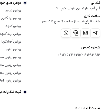
نشانی
روغن های خور
ارده دو آتیشه گزینه مناسبی است.
قم قم بلوار نیروی هوایی کوچه 9
روغن شحم
ساعت کاری
خرید عمده کنجد ارده گیری
روغن زرد گاوی ی
شنبه تا پنج‌شنبه، از ساعت ۹ صبح تا ۵ عصر
روغن کنجد
مزایای
خرید عمده کنجد ارده
گیری
برای افرادی که مصرف بالایی از این 
رستوران‌ها، قنادی‌ها و فروشگاه‌های بزرگ است.
روغن ارده کنجد
روغن آفتابگردان
شماره تماس
روغن زیتون
09120523445
02191693816
روغن زیتون مع
روغن زیتون معم
روغن زیتون معم
روغن زیتون اعلا
ثبت شکایات در
فروشگاه اینترنتی