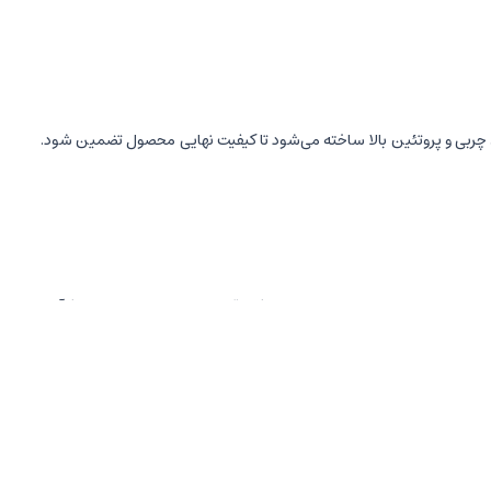
رصد چربی و پروتئین بالا ساخته می‌شود تا کیفیت نهایی محصول تضمین شود.
معدنی، مورد استقبال بسیاری از افراد قرار دارد. با توجه به تنوع در فرآیند
 پروتئین، چربی‌های سالم و آنتی‌اکسیدان‌ها شناخته می‌شود. کنجد ارده