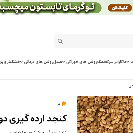
ت
ماکارانی
سرکه
نمک
روغن های خوراکی
عسل
روغن های درمانی
خشکبار و برن
5
کنجد ارده گیری دو آتی
کنجد ارده گیری یک کیسه 40 کیلویی