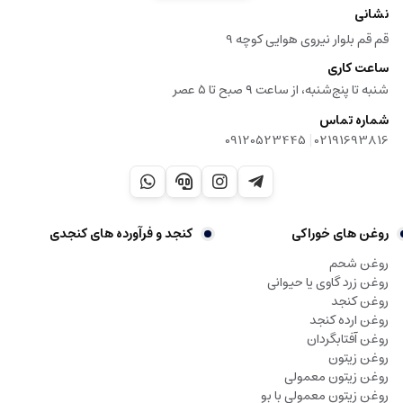
نشانی
قم قم بلوار نیروی هوایی کوچه 9
3. حرارت‌دهی ملایم برای ایجاد ترکیب یکنواخت و بافت مناسب
ساعت کاری
شنبه تا پنج‌شنبه، از ساعت ۹ صبح تا ۵ عصر
4. خنک‌سازی و بسته‌بندی در ظروف بهداشتی و مقاوم
شماره تماس
|
09120523445
02191693816
این فرآیند به‌گونه‌ای انجام می‌شود که طعم اصیل ارده حفظ شود و ارزش غذایی کنجد
تا حد ممکن باقی بماند.
خرید عمده حلوا ارده
روغن های خوراکی
کنجد و فرآورده های کنجدی
خرید عمده حلوا ارده برای فروشگاه‌های مواد غذایی، سوپرمارکت‌ها، قنادی‌ها و مراکز
روغن شحم
پخش محصولات طبیعی انتخابی اقتصادی و مطمئن است.
روغن زرد گاوی یا حیوانی
به‌دلیل طعم دلچسب و خواص فراوان، این محصول همواره یکی از پرفروش‌ترین
روغن کنجد
خوراکی‌های کنجدی در بازار ایران به‌شمار می‌رود.
روغن ارده کنجد
روغن آفتابگردان
روغن زیتون
مرکز فروش عمده و خرده حلوا ارده – بازرگانی پرهیزکار
روغن زیتون معمولی
روغن زیتون معمولی با بو