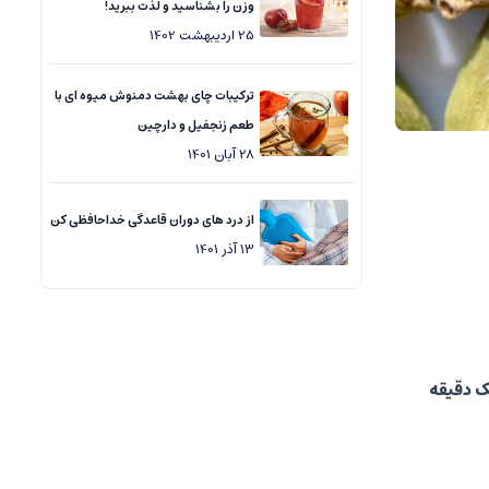
وزن را بشناسید و لذت ببرید!
25
اردیبهشت
1402
ترکیبات چای بهشت دمنوش میوه ای با
طعم زنجفیل و دارچین
28
آبان
1401
از درد های دوران قاعدگی خداحافظی کن
13
آذر
1401
سانس هل را به مدت یک دقیقه