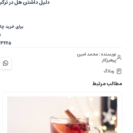
دلیل داشتن هل در ترک
برای خرید چ
ت
09120523445
نویسنده : محمد امین
پرهیزکار
وبلاگ
مطالب مرتبط