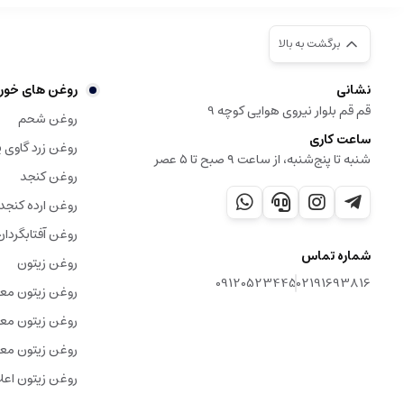
برگشت به بالا
نشانی
روغن های خور
قم قم بلوار نیروی هوایی کوچه 9
روغن شحم
ساعت کاری
روغن زرد گاوی ی
شنبه تا پنج‌شنبه، از ساعت ۹ صبح تا ۵ عصر
روغن کنجد
روغن ارده کنجد
روغن آفتابگردان
شماره تماس
روغن زیتون
09120523445
02191693816
روغن زیتون مع
روغن زیتون معم
روغن زیتون معم
روغن زیتون اعلا