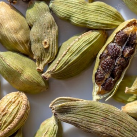
مایع لباسشویی
مایع ظرفشویی
4.33
735,000
تومان