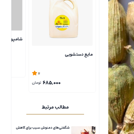
شامپو آبکشی پک 5
مایع دستشویی
4
5
685,000
685,000
تومان
تومان
مطالب مرتبط
شگفتی‌های دمنوش سیب برای کاهش