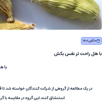
10 آبان 1401
با هل راحت تر نفس بکش
با ه
استنشاق کنند.این گروه در مقایسه با گ