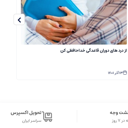
از درد های دوران قاعدگی خداحافظی کن
سفا
13
آذر
1401
2
گشت وجه
تحویل اکسپرس
۷ روز
سراسر ایران