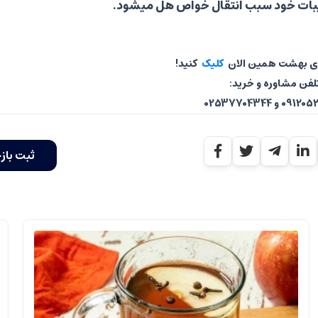
یبات خود سبب انتقال خواص هل میشود.
ای بهشت همین الان
کلیک
کنید!
لفن مشاوره و خرید:
 و 02537704344
ثبت باز