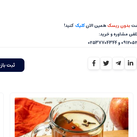
شت
بدون ریسک
همین الان
کلیک
کنید!
لفن مشاوره و خرید:
 و 02537704344
ثبت باز