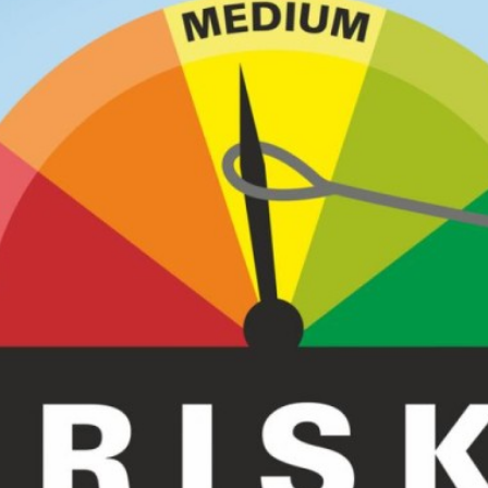
مایع لباسشویی
مایع ظرفشویی
4.33
735,000
تومان