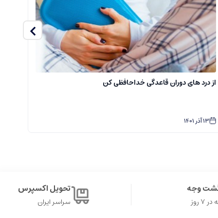
از درد های دوران قاعدگی خداحافظی کن
سفا
13
آذر
1401
2
گشت وجه
تحویل اکسپرس
۷ روز
سراسر ایران