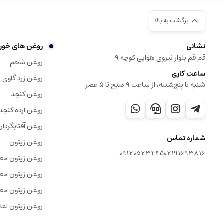
برگشت به بالا
نشانی
روغن های خور
قم قم بلوار نیروی هوایی کوچه 9
روغن شحم
ساعت کاری
روغن زرد گاوی ی
شنبه تا پنج‌شنبه، از ساعت ۹ صبح تا ۵ عصر
روغن کنجد
روغن ارده کنجد
روغن آفتابگردان
شماره تماس
روغن زیتون
09120523445
02191693816
روغن زیتون مع
روغن زیتون معم
روغن زیتون معم
روغن زیتون اعلا