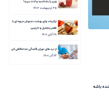
وزن را بشناسید و لذت ببرید!
25
اردیبهشت
1402
ترکیبات چای بهشت دمنوش میوه ای با
طعم زنجفیل و دارچین
28
آبان
1401
از درد های دوران قاعدگی خداحافظی کن
13
آذر
1401
شده باشه