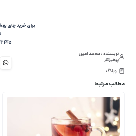
برای خرید چای به
ت
09120523445
نویسنده : محمد امین
پرهیزکار
وبلاگ
مطالب مرتبط