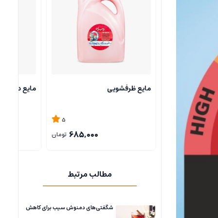
شامپو آبکشی پک 5
مایع دستشویی
4
5
685,000
685,000
تومان
تومان
مطالب مرتبط
شگفتی‌های دمنوش سیب برای کاهش