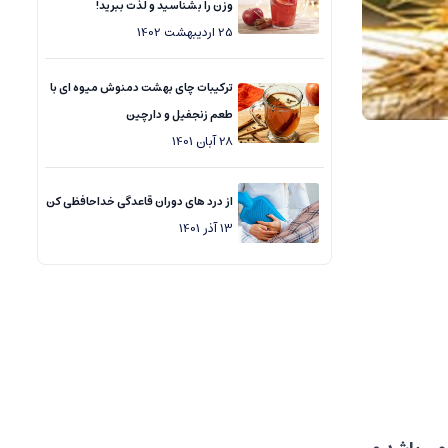
وزن را بشناسید و لذت ببرید!
25
اردیبهشت
1402
ترکیبات چای بهشت دمنوش میوه ای با
طعم زنجفیل و دارچین
28
آبان
1401
از درد های دوران قاعدگی خداحافظی کن
13
آذر
1401