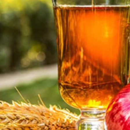
مایع لباسشویی
مایع ظرفشویی
4.33
735,000
تومان