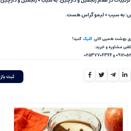
 ترکییات در طعم زنجفیل و دارچین: به سیب + زنجفیل و دارچین 
س: به سیب + لیمو گراس هست.
ای بهشت همین الان
کلیک
کنید!
لفن مشاوره و خرید:
 و 02537704344
ثبت باز