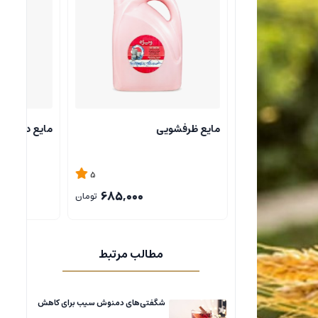
شامپو آبکشی پک 5
مایع دستشویی
4
5
685,000
685,000
تومان
تومان
مطالب مرتبط
شگفتی‌های دمنوش سیب برای کاهش