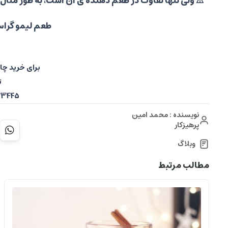
⚠️ ولی تنها تفاوت در طعم دهنده ی آن است، به طور مثال
طعم لیمو گرا
برای خرید چ
ت
09120523445
نویسنده : محمد امین
پرهیزکار
وبلاگ
مطالب مرتبط