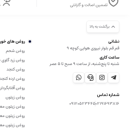
تضمین اصالت و گارانتی
ش
برگشت به بالا
نشانی
روغن های خور
قم قم بلوار نیروی هوایی کوچه 9
روغن شحم
ساعت کاری
روغن زرد گاوی ی
شنبه تا پنج‌شنبه، از ساعت ۹ صبح تا ۵ عصر
روغن کنجد
روغن ارده کنجد
روغن آفتابگردان
شماره تماس
روغن زیتون
09120523445
02191693816
روغن زیتون مع
روغن زیتون معم
روغن زیتون معم