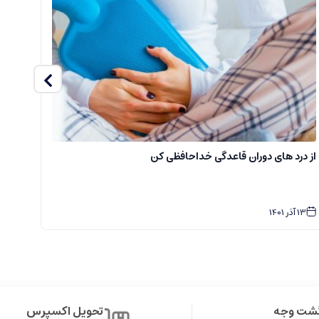
از درد های دوران قاعدگی خداحافظی کن
سفا
13
آذر
1401
2
گشت وجه
تحویل اکسپرس