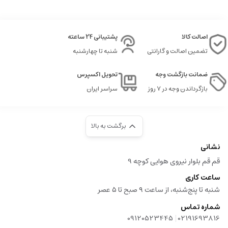
اصالت کالا
پشتیبانی 24 ساعته
تضمین اصالت و گارانتی
شنبه تا چهارشنبه
ضمانت بازگشت وجه
تحویل اکسپرس
بازگرداندن وجه در ۷ روز
سراسر ایران
برگشت به بالا
نشانی
قم قم بلوار نیروی هوایی کوچه 9
ساعت کاری
شنبه تا پنج‌شنبه، از ساعت ۹ صبح تا ۵ عصر
شماره تماس
|
09120523445
02191693816