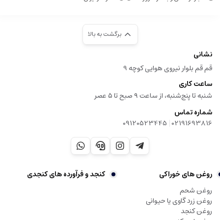
بازرگانی پرهیزکار این محصول را با کیفیت تضمین‌شده، قیمت رقابتی و بسته‌بندی
مناسب، به‌صورت
فروش عمده مستقیم و بدون واسطه
عرضه می‌کند.
برگشت به بالا
مزایای خرید از بازرگانی پرهیزکار:
نشانی
کیفیت ثابت و خلوص تضمینی
قم قم بلوار نیروی هوایی کوچه 9
بسته‌بندی مناسب حمل‌ونقل عمده
ساعت کاری
ارسال سریع به سراسر کشور
شنبه تا پنج‌شنبه، از ساعت ۹ صبح تا ۵ عصر
مشاوره و پشتیبانی ویژه خریداران عمده
شماره تماس
عسل گون اعلا انتخابی ایده‌آل برای مراکزی است که به کیفیت، اصالت و اثرگذاری
|
09120523445
02191693816
محصولات طبیعی اهمیت ویژه می‌دهند.
برای ثبت سفارش عمده یا دریافت اطلاعات بیشتر با کارشناسان فروش بازرگانی
پرهیزکار تماس بگیرید.
روغن های خوراکی
کنجد و فرآورده های کنجدی
روغن شحم
روغن زرد گاوی یا حیوانی
روغن کنجد