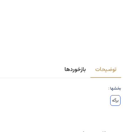
توضیحات
بازخوردها
بخشها :
برگه