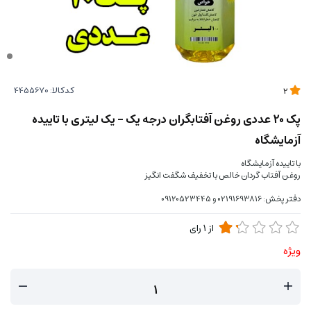
کدکالا:
2
پک 20 عددی روغن آفتابگران درجه یک - یک لیتری با تاییده
آزمایشگاه
با تاییده آزمایشگاه
روغن آفتاب گردان خالص با تخفیف شگفت انگیز
دفتر پخش: 02191693816 و 09120523445
از
1
رای
ویژه