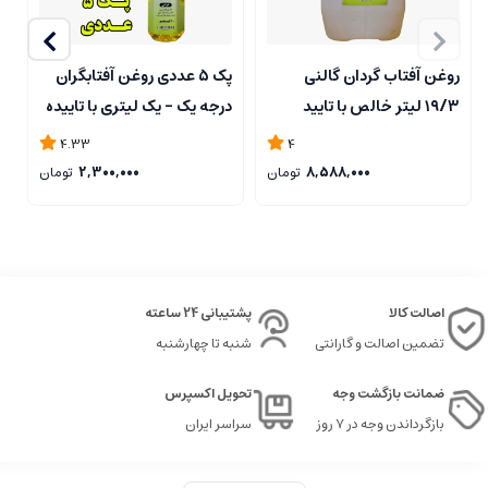
روغن آفتاب گردان گالنی
پک 5 عددی روغن آفتابگران
۱۹/۳ لیتر خالص با تایید
درجه یک - یک لیتری با تاییده
د
آزمایشگاه با تضمین کیفیت
آزمایشگاه
آ
4.33
4
8,588,000
تومان
2,300,000
تومان
اصالت کالا
پشتیبانی 24 ساعته
تضمین اصالت و گارانتی
شنبه تا چهارشنبه
ضمانت بازگشت وجه
تحویل اکسپرس
بازگرداندن وجه در ۷ روز
سراسر ایران