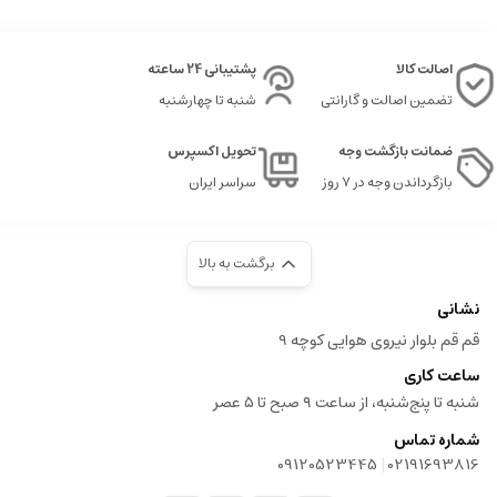
اصالت کالا
پشتیبانی 24 ساعته
تضمین اصالت و گارانتی
شنبه تا چهارشنبه
ضمانت بازگشت وجه
تحویل اکسپرس
بازگرداندن وجه در ۷ روز
سراسر ایران
برگشت به بالا
نشانی
قم قم بلوار نیروی هوایی کوچه 9
ساعت کاری
شنبه تا پنج‌شنبه، از ساعت ۹ صبح تا ۵ عصر
شماره تماس
|
09120523445
02191693816