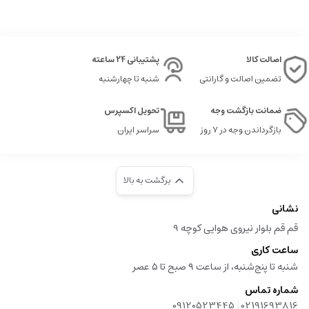
اصالت کالا
پشتیبانی 24 ساعته
تضمین اصالت و گارانتی
شنبه تا چهارشنبه
ضمانت بازگشت وجه
تحویل اکسپرس
بازگرداندن وجه در ۷ روز
سراسر ایران
برگشت به بالا
نشانی
قم قم بلوار نیروی هوایی کوچه 9
ساعت کاری
شنبه تا پنج‌شنبه، از ساعت ۹ صبح تا ۵ عصر
شماره تماس
|
09120523445
02191693816