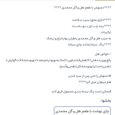
????دمنوش با طعم هل و گل محمدی ????
????دارای مجوز سیب سلامت
????برند چـــای بــهــشــت
ترکیبات:
به سیب هل و گل محمدی زعفران بهارنارنج و زرشک
????رنگ: سیاه (مانند چایِ سیاه)
✅خواص هل:
رفع‌بوی‌بد‌دهان/کاهش‌فشار‌خون/کمک‌‌به‌بهبود‌زخم‌معده/بهبود‌مشکلات‌گوارش/
تنفس‌راحت‌تر‌(بهبود‌مشکل‌تنفسی‌و‌آسم)
☕دمنوش را حتی پس از سرد شدن
هم میتوان میل کرد????
❗ممکن است رنگ بسته بندی محصول فرق کند.
بخشها :
چای بهشت با طعم هل و گل محمدی