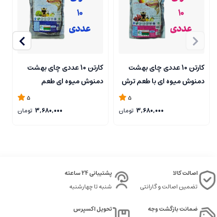
کارتن 10 عددی چای بهشت
کارتن 10 عددی چای بهشت
دمنوش میوه ای با طعم ترش
دمنوش میوه ای طعم
د
و شیرین بسته بندی پاکت 200
لیموگراس بسته بندی پاکت
5
5
گرم
200 گرمی
پ
3,680,000
تومان
3,680,000
تومان
اصالت کالا
پشتیبانی 24 ساعته
تضمین اصالت و گارانتی
شنبه تا چهارشنبه
ضمانت بازگشت وجه
تحویل اکسپرس