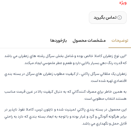
ویژه
تماس بگیرید
توضیحات
مشخصات محصول
بازخوردها
"اين نوع زعفران کاملا خالص بوده و شامل بخش سرگل رشته هاي زعفران مي باشد
که قدرت رنگ دهي بسيار بالايي دارد و طعم و عطر ملموسي ايجاد ميکند.
زعفران يک مثقالي سرگل پاکتي ، از کيفيت مطلوب زعفران هاي سرگل در بسته بندي
اقتصادي تهيه شده است.
به همين خاطر براي مصرف کنندگاني که به دنبال کيفيت بالا در عين قيمت مناسب
هستند انتخاب مطلوبي است.
اين محصول در بسته يندي پاکتي لمينيت شده و نايلون ترس، کاملا نفوذ ناپذير در
برابر هرگونه آلودگي و گرد و غبار بوده و با توجه به ابعاد بسته بندي که دارد به راحتي
قابل حمل و نگهداري مي باشد.