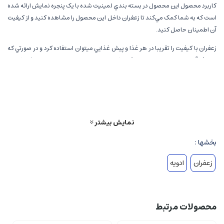
کاربرد محصول اين محصول در بسته بندي لمينيت شده با يک پنجره نمايش ارائه شده
است که به شما کمک مي‌کند تا زعفران داخل اين محصول را مشاهده کنيد و از کيفيت
آن اطمينان حاصل کنيد.
زعفران با کيفيت را تقريبا در هر غذا و پيش غذايي ميتوان استفاده کرد و در صورتي که
مصرف آن در محدوده مجاز مصرف باشد نه تنها هيچ عارضه اي ندارد بلکه خواص
فراواني براي سلامتي جسمي به همراه دارد.
ميزان مصرف ماهيانه مجاز زعفران بين 1 تا 4 گرم زعفران خشک براي هر نفر مي باشد.
از زعفران در انواع خورشت ها، خوراک ها، غذاهاي پروتئيني و سبزيجات پخته، انواع
دسر و پيش غذا، انواع غذاهاي سنتي و مدرن و انواع نوشيدني ها ميتوان استفاده
نمایش بیشتر
کرد.
بخشها :
رشته هاي زعفران را ميتوان هم بصورت رشته و هم پس از آسياب کردن دم کرده و
زعفران
ادویه
زعفران دم شده را به غذا اضافه کرد.
علاوه بر اين برخي افراد مايلند زعفران را بدون دم کردن به غذا اضافه کنند تا به بهبود
ظاهر غذا نيز کمک کند.
محصولات مرتبط