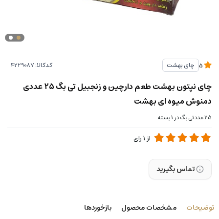
کدکالا:
چای بهشت
5
چای نپتون بهشت طعم دارچین و زنجبیل تی بگ 25 عددی
دمنوش میوه ای بهشت
25 عدد تی بگ در 1 بسته
از
1
رای
تماس بگیرید
توضیحات
مشخصات محصول
بازخوردها