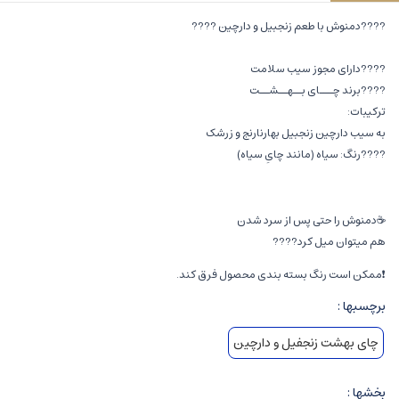
????دمنوش با طعم زنجبیل و دارچین ????
????دارای مجوز سیب سلامت
????برند چـــای بــهــشــت
ترکیبات:
به سیب دارچین زنجبیل بهارنارنج و زرشک
????رنگ: سیاه (مانند چایِ سیاه)
☕دمنوش را حتی پس از سرد شدن
هم میتوان میل کرد????
❗ممکن است رنگ بسته بندی محصول فرق کند.
برچسبها :
چای بهشت زنجفیل و دارچین
بخشها :