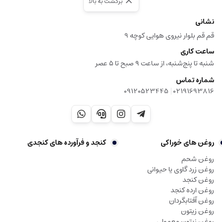
برگشت به بالا
نشانی
قم قم بلوار نیروی هوایی کوچه 9
ساعت کاری
شنبه تا پنج‌شنبه، از ساعت ۹ صبح تا ۵ عصر
شماره تماس
|
09120523445
02191693816
روغن های خوراکی
کنجد و فرآورده های کنجدی
روغن شحم
روغن زرد گاوی یا حیوانی
روغن کنجد
روغن ارده کنجد
روغن آفتابگردان
روغن زیتون
روغن زیتون معمولی