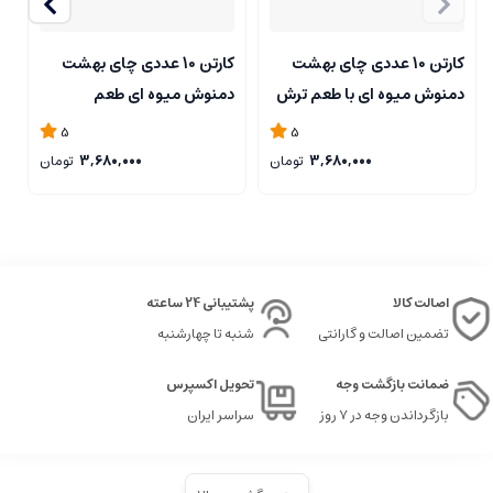
کارتن 10 عددی چای بهشت
کارتن 10 عددی چای بهشت
دمنوش میوه ای با طعم ترش
دمنوش میوه ای طعم
د
و شیرین بسته بندی پاکت 200
لیموگراس بسته بندی پاکت
5
5
گرم
200 گرمی
پ
3,680,000
تومان
3,680,000
تومان
اصالت کالا
پشتیبانی 24 ساعته
تضمین اصالت و گارانتی
شنبه تا چهارشنبه
ضمانت بازگشت وجه
تحویل اکسپرس
بازگرداندن وجه در ۷ روز
سراسر ایران