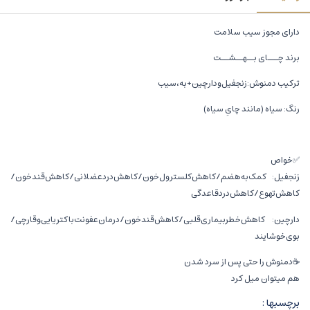
دارای مجوز سیب سلامت
برند چـــای بــهــشــت
ترکیب دمنوش:زنجفیل‌و‌دارچین+به،سیب
رنگ: سیاه (مانند چایِ سیاه)
✅خواص
زنجفیل: کمک‌به‌هضم/کاهش‌کلسترول‌خون/کاهش‌درد‌عضلانی/کاهش‌قندخون/
کاهش‌تهوع/کاهش‌دردقاعدگی
دارچین: کاهش‌خطر‌بیماری‌قلبی/کاهش‌قند‌خون/درمان‌عفونت‌باکتریایی‌و‌قارچی/
بو‌ی‌خوشایند
☕دمنوش را حتی پس از سرد شدن
هم میتوان میل کرد
برچسبها :