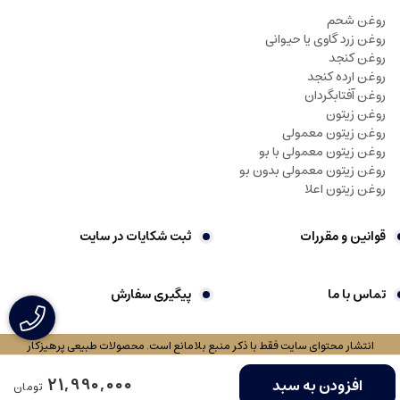
روغن شحم
روغن زرد گاوی یا حیوانی
روغن کنجد
روغن ارده کنجد
روغن آفتابگردان
روغن زیتون
روغن زیتون معمولی
روغن زیتون معمولی با بو
روغن زیتون معمولی بدون بو
روغن زیتون اعلا
قوانین و مقررات
ثبت شکایات در سایت
تماس با ما
پیگیری سفارش
انتشار محتوای سایت فقط با ذکر منبع بلامانع است. محصولات طبیعی پرهیزکار
فروشگاه ساخته شده با شاپفا
21,990,000
افزودن به سبد
تومان